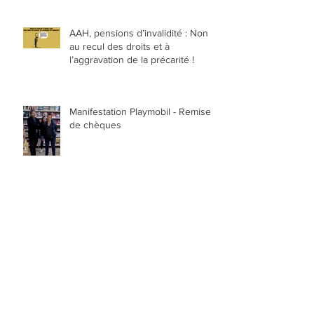
AAH, pensions d’invalidité : Non
au recul des droits et à
l’aggravation de la précarité !
Manifestation Playmobil - Remise
de chèques
Archives
mai 2018
(1)
1 post
avril 2018
(1)
1 post
janvier 2018
(3)
3 posts
décembre 2017
(2)
2 posts
octobre 2017
(2)
2 posts